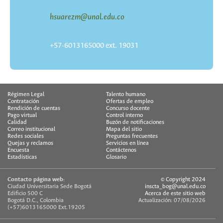
hsuarezm@unal.edu.co
+57-6013165000 ext. 19031
Régimen Legal
Talento humano
Contratación
Ofertas de empleo
Rendición de cuentas
Concurso docente
Pago virtual
Control interno
Calidad
Buzón de notificaciones
Correo institucional
Mapa del sitio
Redes sociales
Preguntas frecuentes
Quejas y reclamos
Servicios en línea
Encuesta
Contáctenos
Estadísticas
Glosario
Contacto página web:
© Copyright 2024
Ciudad Universitaria Sede Bogotá
inscta_bog@unal.edu.co
Edificio 500 C
Acerca de este sitio web
Bogotá D.C., Colombia
Actualización: 07/08/2026
(+57)6013165000 Ext.19205