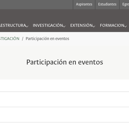
Aspirantes
Estudiantes
Egr
AESTRUCTURA
INVESTIGACIÓN
EXTENSIÓN
FORMACION
UTO"
nu for "INFRAESTRUCTURA"
Submenu for "INVESTIGACIÓN"
Submenu for "EXTENSIÓN"
Submenu for "
STIGACIÓN
Participación en eventos
Participación en eventos