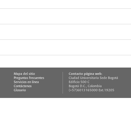
Contacto página web:
Mapa del sitio
Preguntas frecuentes
Ciudad Universitaria Sede Bogotá
Servicios en línea
Edificio 500 C
Contáctenos
Bogotá D.C., Colombia
Glosario
(+57)6013165000 Ext.19205