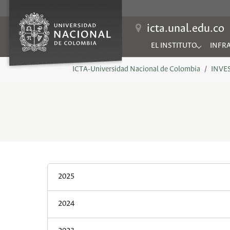
icta.unal.edu.co
EL INSTITUTO
INFR
Submenu for "EL INSTIT
Subme
You are here:
ICTA-Universidad Nacional de Colombia
INVE
2025
2024