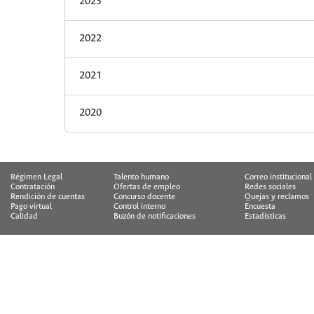
2023
2022
2021
2020
Régimen Legal
Talento humano
Correo institucional
Contratación
Ofertas de empleo
Redes sociales
Rendición de cuentas
Concurso docente
Quejas y reclamos
Pago virtual
Control interno
Encuesta
Calidad
Buzón de notificaciones
Estadísticas