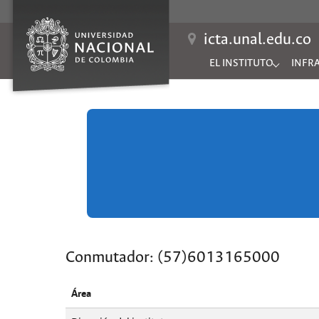
icta.unal.edu.co
EL INSTITUTO
INFR
Submenu for "EL INSTIT
Subme
Conmutador: (57)6013165000
Área