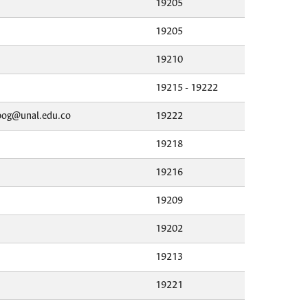
19205
19205
19210
19215 - 19222
_bog@unal.edu.co
19222
19218
19216
19209
19202
19213
19221