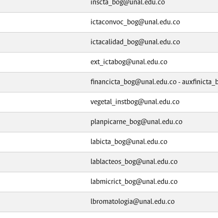
inscta_bog@unal.edu.co
ictaconvoc_bog@unal.edu.co
ictacalidad_bog@unal.edu.co
ext_ictabog@unal.edu.co
financicta_bog@unal.edu.co - auxfinicta
vegetal_instbog@unal.edu.co
planpicarne_bog@unal.edu.co
labicta_bog@unal.edu.co
lablacteos_bog@unal.edu.co
labmicrict_bog@unal.edu.co
lbromatologia@unal.edu.co