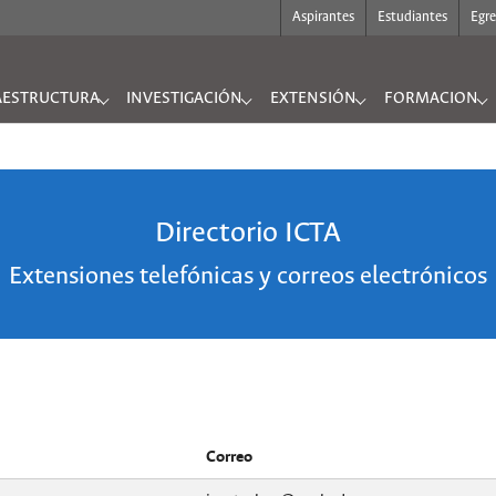
Aspirantes
Estudiantes
Egr
AESTRUCTURA
INVESTIGACIÓN
EXTENSIÓN
FORMACION
UTO"
nu for "INFRAESTRUCTURA"
Submenu for "INVESTIGACIÓN"
Submenu for "EXTENSIÓN"
Submenu for "
Directorio ICTA
Extensiones telefónicas y correos electrónicos
Correo