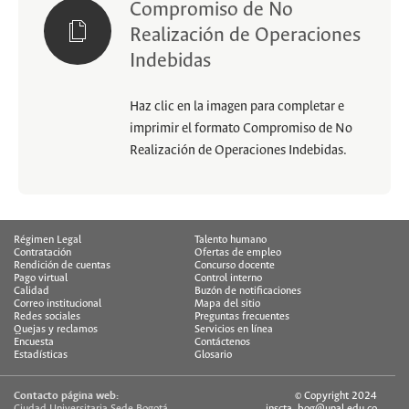
Compromiso de No
Realización de Operaciones
Indebidas
Haz clic en la imagen para completar e
imprimir el formato Compromiso de No
Realización de Operaciones Indebidas.
Régimen Legal
Talento humano
Contratación
Ofertas de empleo
Rendición de cuentas
Concurso docente
Pago virtual
Control interno
Calidad
Buzón de notificaciones
Correo institucional
Mapa del sitio
Redes sociales
Preguntas frecuentes
Quejas y reclamos
Servicios en línea
Encuesta
Contáctenos
Estadísticas
Glosario
Contacto página web:
© Copyright 2024
Ciudad Universitaria Sede Bogotá
inscta_bog@unal.edu.co