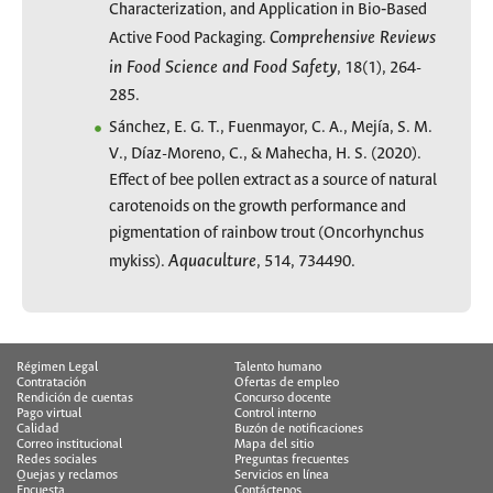
Characterization, and Application in Bio‐Based
Comprehensive Reviews
Active Food Packaging.
in Food Science and Food Safety
, 18(1), 264-
285.
Sánchez, E. G. T., Fuenmayor, C. A., Mejía, S. M.
V., Díaz-Moreno, C., & Mahecha, H. S. (2020).
Effect of bee pollen extract as a source of natural
carotenoids on the growth performance and
pigmentation of rainbow trout (Oncorhynchus
Aquaculture
mykiss).
, 514, 734490.
Régimen Legal
Talento humano
Contratación
Ofertas de empleo
Rendición de cuentas
Concurso docente
Pago virtual
Control interno
Calidad
Buzón de notificaciones
Correo institucional
Mapa del sitio
Redes sociales
Preguntas frecuentes
Quejas y reclamos
Servicios en línea
Encuesta
Contáctenos