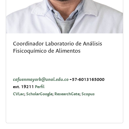
Coordinador Laboratorio de Análisis
Fisicoquímico de Alimentos
cafuenmayorb@unal.edu.co
+57-6013165000
ext.
19211
Perfil
CVLac
;
ScholarGoogle
;
ResearchGate
;
Scopus