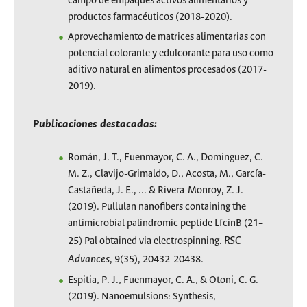
campo de empaques activos alimentarios y
productos farmacéuticos (2018-2020).
Aprovechamiento de matrices alimentarias con
potencial colorante y edulcorante para uso como
aditivo natural en alimentos procesados (2017-
2019).
Publicaciones destacadas:
Román, J. T., Fuenmayor, C. A., Dominguez, C.
M. Z., Clavijo-Grimaldo, D., Acosta, M., García-
Castañeda, J. E., ... & Rivera-Monroy, Z. J.
(2019). Pullulan nanofibers containing the
antimicrobial palindromic peptide LfcinB (21–
RSC
25) Pal obtained via electrospinning.
Advances
, 9(35), 20432-20438.
Espitia, P. J., Fuenmayor, C. A., & Otoni, C. G.
(2019). Nanoemulsions: Synthesis,