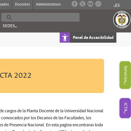
esados
Docentes
Administrativos
ES
Submenu 
SEDES
FORMACION"
Submenu for "SEDES"
Panel de Accesibilidad
Submenu for "Servicios"
Servicios
 ICTA 2022
Submenu for "ICTA"
ICTA
 de cargos de la Planta Docente de la Universidad Nacional
convocados por los Decanos de las Facultades, los
edes de Presencia Nacional. En esta pagina encontraras toda