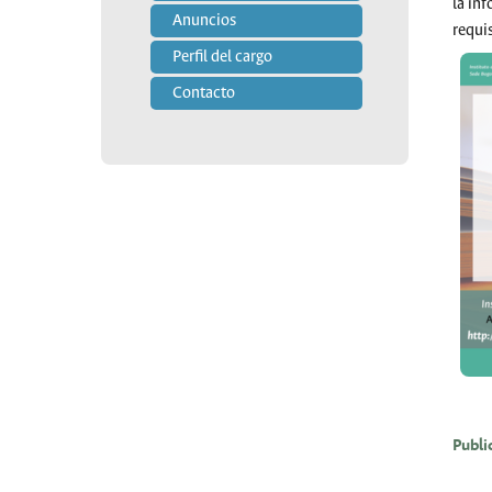
la in
Anuncios
requis
Perfil del cargo
Show
Contacto
Publi