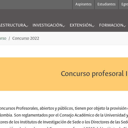
Aspirantes
Estudiantes
Egr
AESTRUCTURA
INVESTIGACIÓN
EXTENSIÓN
FORMACION
UTO"
nu for "INFRAESTRUCTURA"
Submenu for "INVESTIGACIÓN"
Submenu for "EXTENSIÓN"
Submenu for "
urso
Concurso 2022
Concurso profesoral
oncursos Profesorales, abiertos y públicos, tienen por objeto la provisión
lombia. Son reglamentados por el Consejo Académico de la Universidad y 
tores de los Institutos de Investigación de Sede o los Directores de las S