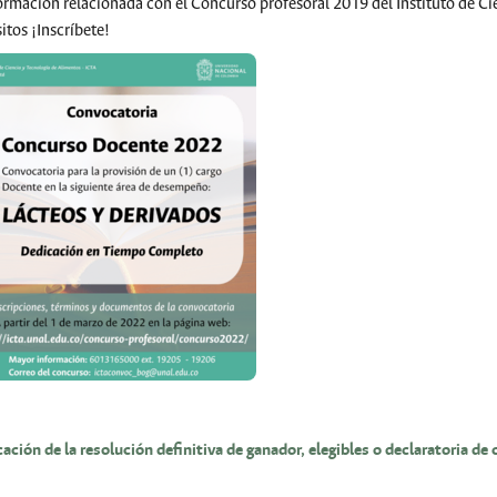
formación relacionada con el Concurso profesoral 2019 del Instituto de Ci
itos ¡Inscríbete!
 larger version
cación de la resolución definitiva de ganador, elegibles o declaratoria de