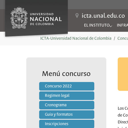
icta.unal.edu.co
EL INSTITUTO
INFR
Submenu for "EL INSTIT
Subme
You are here:
ICTA-Universidad Nacional de Colombia
Conc
Menú concurso
Concurso 2022
Regimen legal
Cronograma
Los C
Guia y formatos
de Co
Direc
Inscripciones