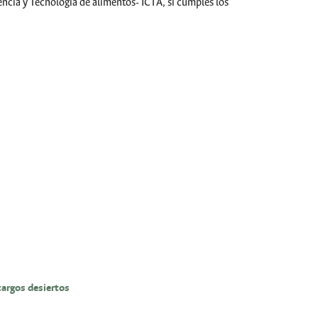
encia y Tecnología de alimentos- ICTA, si cumples los
 cargos desiertos