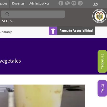
esados
Docentes
Administrativos
ES
Submenu 
SEDES
FORMACION"
Submenu for "SEDES"
Panel de Accesibilidad
o-naranja
Submenu for "Servicios"
Servicios
 vegetales
Submenu for "ICTA"
ICTA