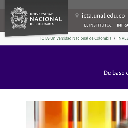
icta.unal.edu.co
EL INSTITUTO
INFR
Submenu for "EL INSTIT
Subme
You are here:
ICTA-Universidad Nacional de Colombia
INVE
De base o