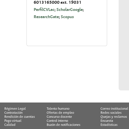
6013165000 ext. 19031
PerfilCVLac
;
ScholarGoogle
;
ResearchGate
;
Scopus
Régimen Legal
Talento humano
Correo institucional
Contratación
Ofertas de empleo
Redes sociales
Rendición de cuentas
Concurso docente
Quejas y reclamos
Pago virtual
Control interno
Encuesta
Calidad
Buzón de notificaciones
Estadísticas