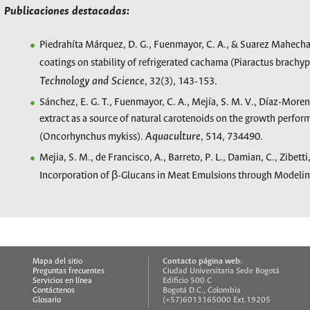
Publicaciones destacadas:
Piedrahíta Márquez, D. G., Fuenmayor, C. A., & Suarez Mahecha,
coatings on stability of refrigerated cachama (Piaractus brachy
Technology
and
Science
, 32(3), 143-153.
Sánchez, E. G. T., Fuenmayor, C. A., Mejía, S. M. V., Díaz-Moren
extract as a source of natural carotenoids on the growth perfo
Aquaculture
(Oncorhynchus mykiss).
, 514, 734490.
Mejia, S. M., de Francisco, A., Barreto, P. L., Damian, C., Zibett
Incorporation of β-Glucans in Meat Emulsions through Modeli
Contacto página web:
Mapa del sitio
Preguntas frecuentes
Ciudad Universitaria Sede Bogotá
Servicios en línea
Edificio 500 C
Contáctenos
Bogotá D.C., Colombia
Glosario
(+57)6013165000 Ext.19205