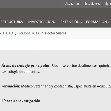
Aspirantes
Estudiantes
Egr
AESTRUCTURA
INVESTIGACIÓN
EXTENSIÓN
FORMACION
UTO"
nu for "INFRAESTRUCTURA"
Submenu for "INVESTIGACIÓN"
Submenu for "EXTENSIÓN"
Submenu for "
NSTITUTO
Personal ICTA
Hector Suarez
Áreas de trabajo principales:
Bioconservación de alimentos; química
toxicología de alimentos.
Formación:
Médico Veterinario y Zootecnista; Especialista en Acuicult
Líneas de investigación
: