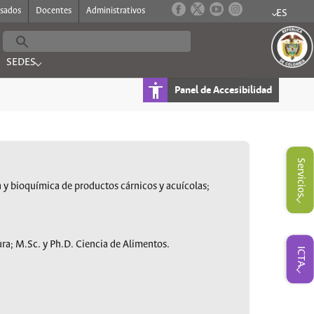
esados
Docentes
Administrativos
ES
Submenu 
SEDES
FORMACION"
Submenu for "SEDES"
Panel de Accesibilidad
Submenu for "Servicios"
Servicios
 y bioquímica de productos cárnicos y acuícolas;
ura; M.Sc. y Ph.D. Ciencia de Alimentos.
Submenu for "ICTA"
ICTA