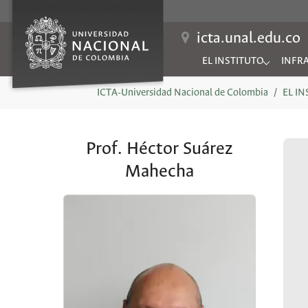
icta.unal.edu.co
EL INSTITUTO
INFR
Submenu for "EL INSTIT
Subme
You are here:
ICTA-Universidad Nacional de Colombia
EL I
Prof. Héctor Suárez
Mahecha