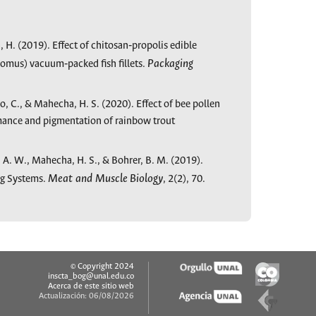
 H. (2019). Effect of chitosan‐propolis edible
Packaging
pomus) vacuum‐packed fish fillets.
o, C., & Mahecha, H. S. (2020). Effect of bee pollen
rmance and pigmentation of rainbow trout
i, A. W., Mahecha, H. S., & Bohrer, B. M. (2019).
Meat
and
Muscle
Biology
ng Systems.
, 2(2), 70.
© Copyright 2024
inscta_bog@unal.edu.co
Acerca de este sitio web
Actualización: 06/08/2026