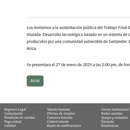
Los invitamos a la sustentación pública del Trabajo Final 
titulada: Desarrollo tecnológico basado en un sistema de d
producidos por una comunidad vulnerable de Santander. El 
Ariza.
Se presentara el 27 de enero de 2025 a las 2:00 pm, de for
Atrás
Régimen Legal
Talento humano
Correo institucional
Contratación
Ofertas de empleo
Redes sociales
Rendición de cuentas
Concurso docente
Quejas y reclamos
Pago virtual
Control interno
Encuesta
Calidad
Buzón de notificaciones
Estadísticas