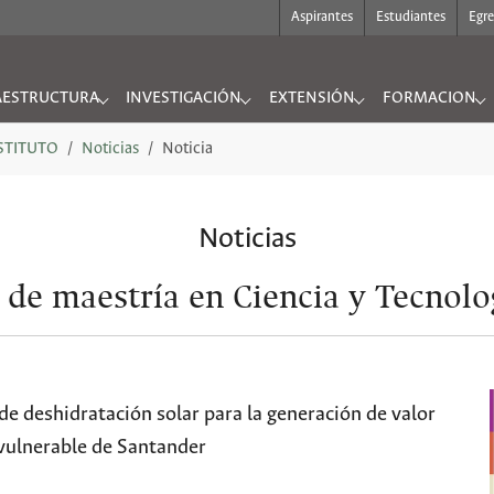
Aspirantes
Estudiantes
Egr
AESTRUCTURA
INVESTIGACIÓN
EXTENSIÓN
FORMACION
UTO"
nu for "INFRAESTRUCTURA"
Submenu for "INVESTIGACIÓN"
Submenu for "EXTENSIÓN"
Submenu for "
NSTITUTO
Noticias
Noticia
Noticias
 de maestría en Ciencia y Tecnol
e deshidratación solar para la generación de valor
vulnerable de Santander