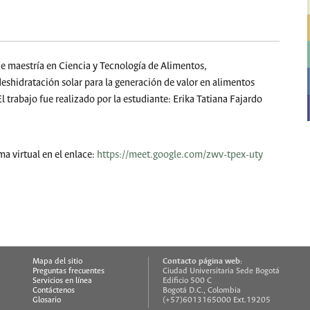
de maestría en Ciencia y Tecnología de Alimentos,
eshidratación solar para la generación de valor en alimentos
trabajo fue realizado por la estudiante: Erika Tatiana Fajardo
ma virtual en el enlace:
https://meet.google.com/zwv-tpex-uty
Contacto página web:
Mapa del sitio
Preguntas frecuentes
Ciudad Universitaria Sede Bogotá
Servicios en línea
Edificio 500 C
Contáctenos
Bogotá D.C., Colombia
Glosario
(+57)6013165000 Ext.19205