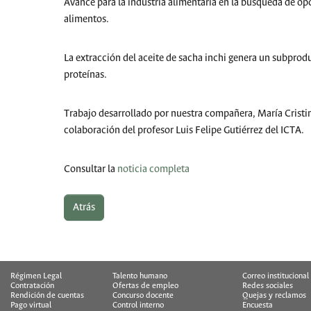
Avance para la industria alimentaria en la busqueda de opc
alimentos.
La extracción del aceite de sacha inchi genera un subpro
proteínas.
Trabajo desarrollado por nuestra compañera, María Cristi
colaboración del profesor Luis Felipe Gutiérrez del ICTA.
Consultar la
noticia completa
Atrás
Régimen Legal
Talento humano
Correo institucional
Contratación
Ofertas de empleo
Redes sociales
Rendición de cuentas
Concurso docente
Quejas y reclamos
Pago virtual
Control interno
Encuesta