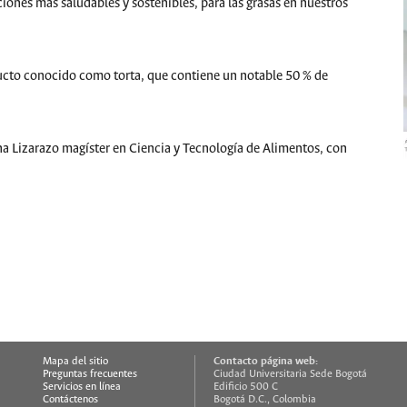
iones más saludables y sostenibles, para las grasas en nuestros
ducto conocido como torta, que contiene un notable 50 % de
na Lizarazo magíster en Ciencia y Tecnología de Alimentos, con
Contacto página web:
Mapa del sitio
Preguntas frecuentes
Ciudad Universitaria Sede Bogotá
Servicios en línea
Edificio 500 C
Contáctenos
Bogotá D.C., Colombia