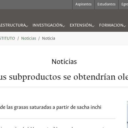
Aspirantes
Estudiantes
Egr
AESTRUCTURA
INVESTIGACIÓN
EXTENSIÓN
FORMACION
UTO"
nu for "INFRAESTRUCTURA"
Submenu for "INVESTIGACIÓN"
Submenu for "EXTENSIÓN"
Submenu for "
NSTITUTO
Noticias
Noticia
Noticias
sus subproductos se obtendrían ol
de las grasas saturadas a partir de sacha inchi