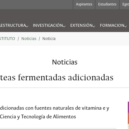
Aspirantes
Estudiantes
Egr
AESTRUCTURA
INVESTIGACIÓN
EXTENSIÓN
FORMACION
UTO"
nu for "INFRAESTRUCTURA"
Submenu for "INVESTIGACIÓN"
Submenu for "EXTENSIÓN"
Submenu for "
NSTITUTO
Noticias
Noticia
Noticias
cteas fermentadas adicionadas
dicionadas con fuentes naturales de vitamina e y
Ciencia y Tecnología de Alimentos