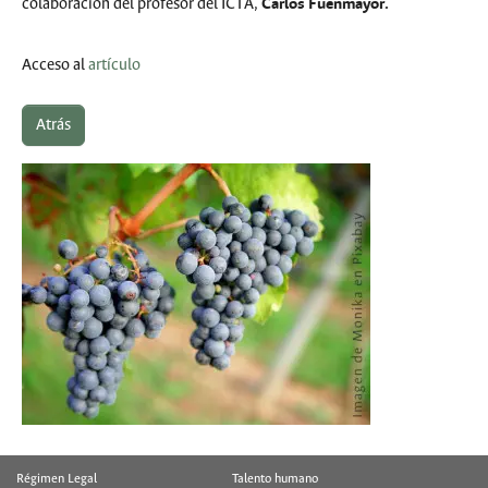
Carlos Fuenmayor
.
colaboración del profesor del ICTA,
Acceso al
artículo
Atrás
Régimen Legal
Talento humano