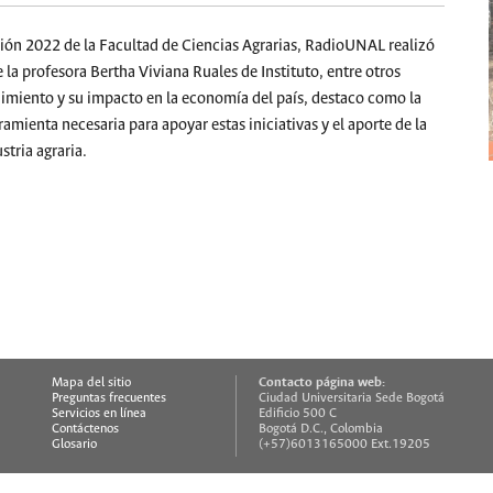
ión 2022 de la Facultad de Ciencias Agrarias, RadioUNAL realizó
la profesora Bertha Viviana Ruales de Instituto, entre otros
dimiento y su impacto en la economía del país, destaco como la
mienta necesaria para apoyar estas iniciativas y el aporte de la
stria agraria.
Contacto página web:
Mapa del sitio
Preguntas frecuentes
Ciudad Universitaria Sede Bogotá
Servicios en línea
Edificio 500 C
Contáctenos
Bogotá D.C., Colombia
Glosario
(+57)6013165000 Ext.19205