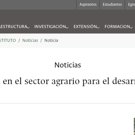
Aspirantes
Estudiantes
Egr
AESTRUCTURA
INVESTIGACIÓN
EXTENSIÓN
FORMACION
UTO"
nu for "INFRAESTRUCTURA"
Submenu for "INVESTIGACIÓN"
Submenu for "EXTENSIÓN"
Submenu for "
NSTITUTO
Noticias
Noticia
Noticias
en el sector agrario para el desar