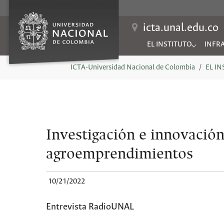
icta.unal.edu.co
EL INSTITUTO
INFR
Submenu for "EL INSTIT
Subme
You are here:
ICTA-Universidad Nacional de Colombia
EL I
Investigación e innovación 
agroemprendimientos
10/21/2022
Entrevista RadioUNAL