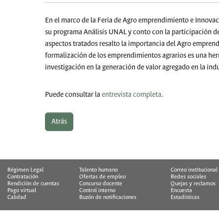
En el marco de la Feria de Agro emprendimiento e Innovac
su programa Análisis UNAL y conto con la participación de 
aspectos tratados resalto la importancia del Agro empren
formalización de los emprendimientos agrarios es una herra
investigación en la generación de valor agregado en la indu
Puede consultar la
entrevista completa
.
Atrás
Régimen Legal
Talento humano
Correo institucional
Contratación
Ofertas de empleo
Redes sociales
Rendición de cuentas
Concurso docente
Quejas y reclamos
Pago virtual
Control interno
Encuesta
Calidad
Buzón de notificaciones
Estadísticas