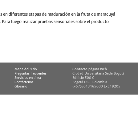
s en diferentes etapas de maduración en la fruta de maracuyá
 Para luego realizar pruebas sensoriales sobre el producto
Contacto página web:
Mapa del sitio
Preguntas frecuentes
Ciudad Universitaria Sede Bogotá
Servicios en línea
Edificio 500 C
Contáctenos
Bogotá D.C., Colombia
Glosario
(+57)6013165000 Ext.19205