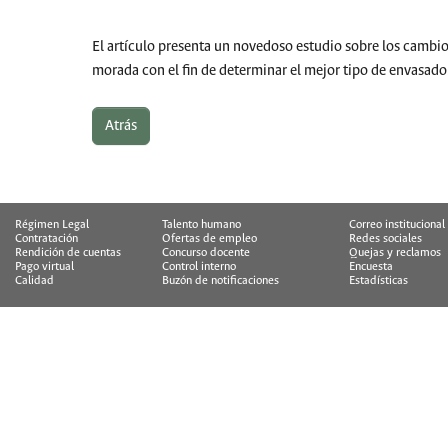
El artículo presenta un novedoso estudio sobre los cambio
morada con el fin de determinar el mejor tipo de envasado.
Atrás
Régimen Legal
Talento humano
Correo institucional
Contratación
Ofertas de empleo
Redes sociales
Rendición de cuentas
Concurso docente
Quejas y reclamos
Pago virtual
Control interno
Encuesta
Calidad
Buzón de notificaciones
Estadísticas