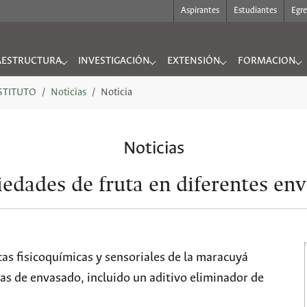
Aspirantes
Estudiantes
Egr
AESTRUCTURA
INVESTIGACIÓN
EXTENSIÓN
FORMACION
UTO"
nu for "INFRAESTRUCTURA"
Submenu for "INVESTIGACIÓN"
Submenu for "EXTENSIÓN"
Submenu for "
NSTITUTO
Noticias
Noticia
Noticias
edades de fruta en diferentes en
as fisicoquímicas y sensoriales de la maracuyá
as de envasado, incluido un aditivo eliminador de