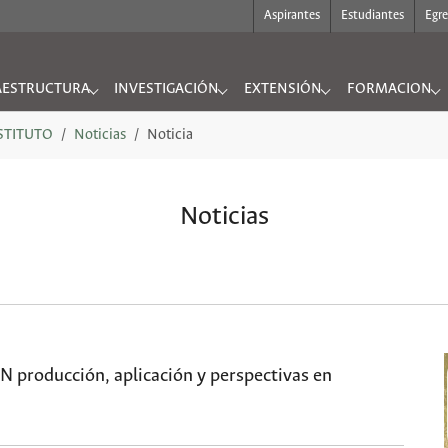
Aspirantes
Estudiantes
Egr
AESTRUCTURA
INVESTIGACIÓN
EXTENSIÓN
FORMACION
UTO"
nu for "INFRAESTRUCTURA"
Submenu for "INVESTIGACIÓN"
Submenu for "EXTENSIÓN"
Submenu for "
NSTITUTO
Noticias
Noticia
Noticias
 producción, aplicación y perspectivas en