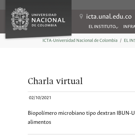
icta.unal.edu.co
EL INSTITUTO
INFR
Submenu for "EL INSTIT
Subme
You are here:
ICTA-Universidad Nacional de Colombia
EL I
Charla virtual
02/10/2021
Biopolímero microbiano tipo dextran IBUN-UN
alimentos