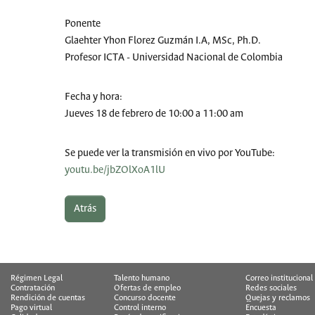
Ponente
Glaehter Yhon Florez Guzmán I.A, MSc, Ph.D.
Profesor ICTA - Universidad Nacional de Colombia
Fecha y hora:
Jueves 18 de febrero de 10:00 a 11:00 am
Se puede ver la transmisión en vivo por YouTube:
youtu.be/jbZOlXoA1lU
Atrás
Régimen Legal
Talento humano
Correo institucional
Contratación
Ofertas de empleo
Redes sociales
Rendición de cuentas
Concurso docente
Quejas y reclamos
Pago virtual
Control interno
Encuesta