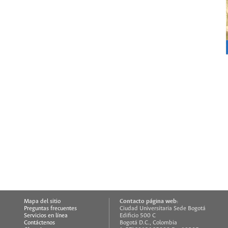
Contacto página web:
Mapa del sitio
Preguntas frecuentes
Ciudad Universitaria Sede Bogotá
Servicios en línea
Edificio 500 C
Contáctenos
Bogotá D.C., Colombia