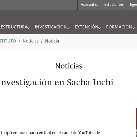
Aspirantes
Estudiantes
Egr
AESTRUCTURA
INVESTIGACIÓN
EXTENSIÓN
FORMACION
UTO"
nu for "INFRAESTRUCTURA"
Submenu for "INVESTIGACIÓN"
Submenu for "EXTENSIÓN"
Submenu for "
NSTITUTO
Noticias
Noticia
Noticias
investigación en Sacha Inchi
articipó en una charla virtual en el canal de YouTube de