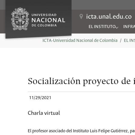
icta.unal.edu.co
EL INSTITUTO
INFR
Submenu for "EL INSTIT
Subme
You are here:
ICTA-Universidad Nacional de Colombia
EL I
Socialización proyecto de 
11/29/2021
Charla virtual
El profesor asociado del Instituto Luis Felipe Gutiérrez, p