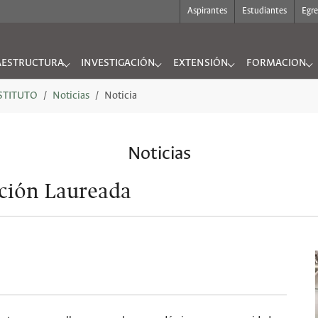
Aspirantes
Estudiantes
Egr
AESTRUCTURA
INVESTIGACIÓN
EXTENSIÓN
FORMACION
UTO"
nu for "INFRAESTRUCTURA"
Submenu for "INVESTIGACIÓN"
Submenu for "EXTENSIÓN"
Submenu for "
NSTITUTO
Noticias
Noticia
Noticias
ción Laureada