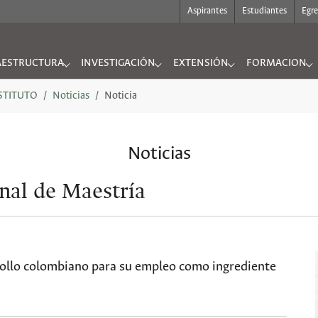
Aspirantes
Estudiantes
Egr
AESTRUCTURA
INVESTIGACIÓN
EXTENSIÓN
FORMACION
UTO"
nu for "INFRAESTRUCTURA"
Submenu for "INVESTIGACIÓN"
Submenu for "EXTENSIÓN"
Submenu for "
NSTITUTO
Noticias
Noticia
Noticias
nal de Maestría
ollo colombiano para su empleo como ingrediente