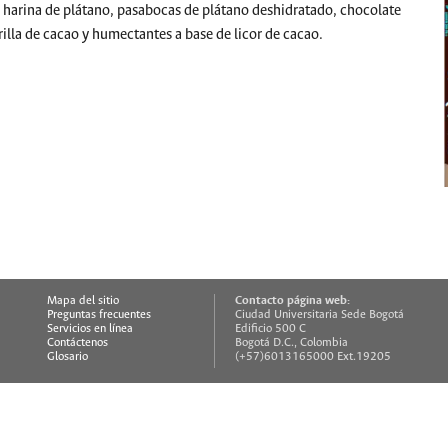
 harina de plátano, pasabocas de plátano deshidratado, chocolate
rilla de cacao y humectantes a base de licor de cacao.
Contacto página web:
Mapa del sitio
Preguntas frecuentes
Ciudad Universitaria Sede Bogotá
Servicios en línea
Edificio 500 C
Contáctenos
Bogotá D.C., Colombia
Glosario
(+57)6013165000 Ext.19205