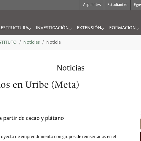
Aspirantes
Estudiantes
Egr
AESTRUCTURA
INVESTIGACIÓN
EXTENSIÓN
FORMACION
UTO"
nu for "INFRAESTRUCTURA"
Submenu for "INVESTIGACIÓN"
Submenu for "EXTENSIÓN"
Submenu for "
NSTITUTO
Noticias
Noticia
Noticias
os en Uribe (Meta)
 partir de cacao y plátano
proyecto de emprendimiento con grupos de reinsertados en el