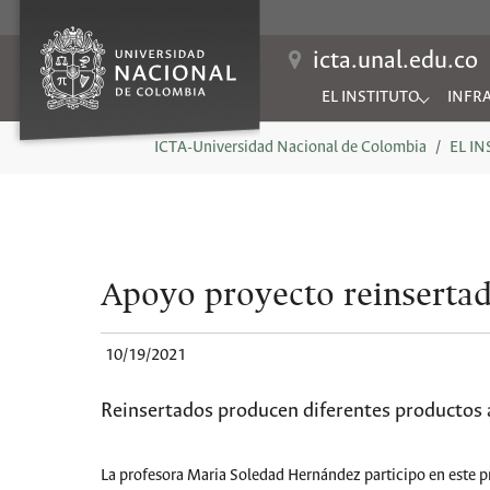
icta.unal.edu.co
EL INSTITUTO
INFR
Submenu for "EL INSTIT
Subme
You are here:
ICTA-Universidad Nacional de Colombia
EL I
Apoyo proyecto reinsertad
10/19/2021
Reinsertados producen diferentes productos a
La profesora Maria Soledad Hernández participo en este 