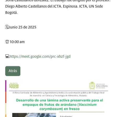
Sofía Castellanos González. El trabajo fue dirigido por el profesor:
Diego Alberto Castellanos del ICTA. Espinosa. ICTA, UN Sede
Bogotá.
🗓️Junio 25 de 2025
⏰10:00 am
💻
https://meet.google.com/prc-xhzf-jgd
Atrás