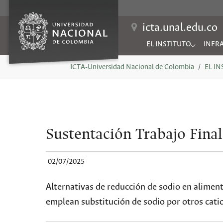
icta.unal.edu.co
EL INSTITUTO
INFR
Submenu for "EL INSTIT
Subme
You are here:
ICTA-Universidad Nacional de Colombia
EL I
Sustentación Trabajo Final
02/07/2025
Alternativas de reducción de sodio en aliment
emplean substitución de sodio por otros cati