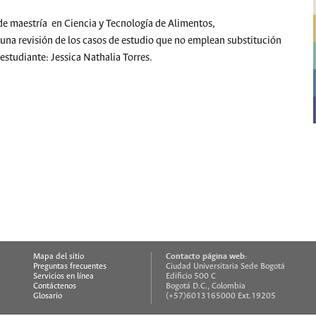
 de maestría en Ciencia y Tecnología de Alimentos,
: una revisión de los casos de estudio que no emplean substitución
 estudiante: Jessica Nathalia Torres.
Contacto página web:
Mapa del sitio
Preguntas frecuentes
Ciudad Universitaria Sede Bogotá
Servicios en línea
Edificio 500 C
Contáctenos
Bogotá D.C., Colombia
Glosario
(+57)6013165000 Ext.19205