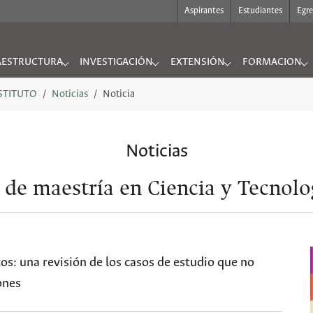
Aspirantes
Estudiantes
Egr
AESTRUCTURA
INVESTIGACIÓN
EXTENSIÓN
FORMACION
UTO"
nu for "INFRAESTRUCTURA"
Submenu for "INVESTIGACIÓN"
Submenu for "EXTENSIÓN"
Submenu for "
NSTITUTO
Noticias
Noticia
Noticias
 de maestría en Ciencia y Tecnol
os: una revisión de los casos de estudio que no
ones