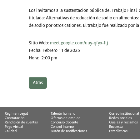
Los invitamos a la sustentación pública del Trabajo Final
titulada: Alternativas de reducción de sodio en alimentos
de sodio por otros cationes. El trabajo fue realizado por la
Sitio Web:
meet.google.com/uuy-qfyx-ftj
Fecha: Febrero 11 de 2025
Hora: 2:00 pm
Atrás
Régimen Legal
Talento humano
Correo institucional
Contratación
Ofertas de empleo
Redes sociales
Rendición de cuentas
Concurso docente
Quejas y reclamos
Pago virtual
Control interno
Encuesta
Calidad
Buzón de notificaciones
Estadísticas