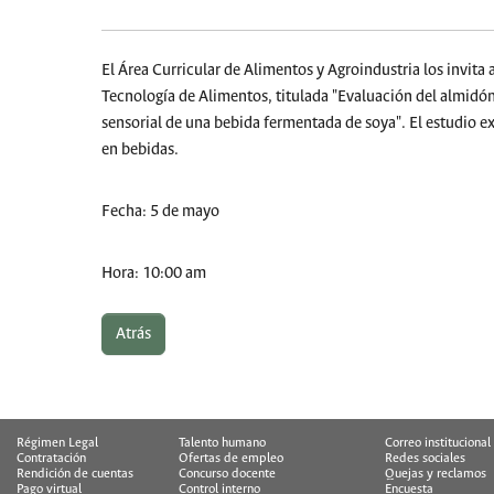
El Área Curricular de Alimentos y Agroindustria los invita 
Tecnología de Alimentos, titulada "Evaluación del almidó
sensorial de una bebida fermentada de soya". El estudio e
en bebidas.
Fecha: 5 de mayo
Hora: 10:00 am
Atrás
Régimen Legal
Talento humano
Correo institucional
Contratación
Ofertas de empleo
Redes sociales
Rendición de cuentas
Concurso docente
Quejas y reclamos
Pago virtual
Control interno
Encuesta