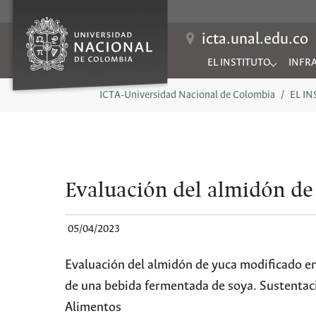
icta.unal.edu.co
EL INSTITUTO
INFR
Submenu for "EL INSTIT
Subme
You are here:
ICTA-Universidad Nacional de Colombia
EL I
Evaluación del almidón de
05/04/2023
Evaluación del almidón de yuca modificado en
de una bebida fermentada de soya. Sustentaci
Alimentos