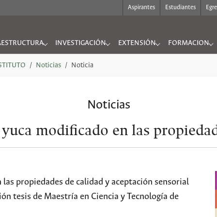
Aspirantes
Estudiantes
Egr
AESTRUCTURA
INVESTIGACIÓN
EXTENSIÓN
FORMACION
UTO"
nu for "INFRAESTRUCTURA"
Submenu for "INVESTIGACIÓN"
Submenu for "EXTENSIÓN"
Submenu for "
NSTITUTO
Noticias
Noticia
Noticias
 yuca modificado en las propiedad
 las propiedades de calidad y aceptación sensorial
ón tesis de Maestría en Ciencia y Tecnología de